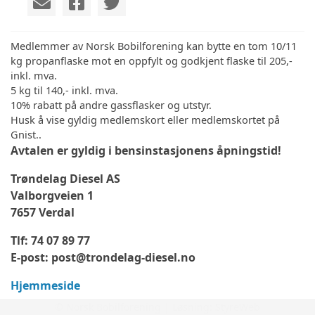
Medlemmer av Norsk Bobilforening kan bytte en tom 10/11
kg propanflaske mot en oppfylt og godkjent flaske til 205,-
inkl. mva.
5 kg til 140,- inkl. mva.
10% rabatt på andre gassflasker og utstyr.
Husk å vise gyldig medlemskort eller medlemskortet på
Gnist..
Avtalen er gyldig i bensinstasjonens åpningstid!
Trøndelag Diesel AS
Valborgveien 1
7657 Verdal
Tlf: 74 07 89 77
E-post: post@trondelag-diesel.no
Hjemmeside
© Norsk Bobilforening | Løsning:
StyreWeb