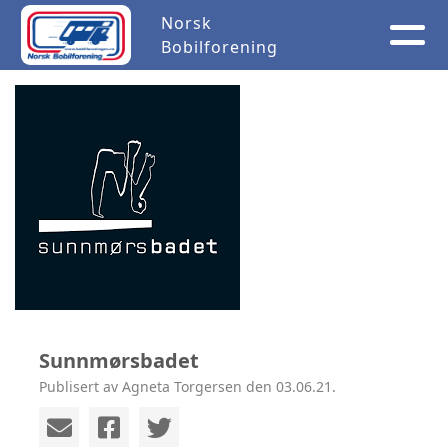
Norsk
Bobilforening
Sunnmørsbadet
Publisert av Agneta Torgersen den 03.06.21.