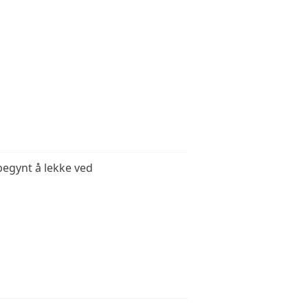
NS HJØRNE
HJØRNE
begynt å lekke ved