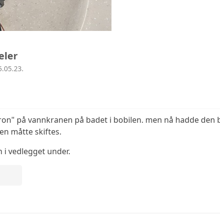
LEDEREN HAR ORDET
ADVOKATE
STYRENDE DOKUMENTER
TEKNISK 
ANNONSERING
eler
.05.23.
TILLITSVALGTE
HISTORISKE FAKTA
patron" på vannkranen på badet i bobilen. men nå hadde den 
en måtte skiftes.
n i vedlegget under.