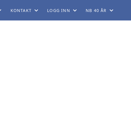
KONTAKT
LOGG INN
NB 40 ÅR
EM
KONTAKT OSS
FORUM
40 ÅRSJUBILEUM
KORT
FINN REGIONER
GNIST (FOR MEDLEMMER)
ORDELER
STYREWEB (FOR TILLITSVALGTE)
LADET
GG
DRINGER
KERING