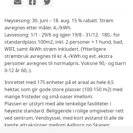
Høysesong: 30. juni – 18. aug. 15 % rabatt. Strøm
avregnes etter måler. 4,-/kWh.
Lavsesong: 1/1 - 29/6 og igjen 19/8 - 31/12. 180,- for
standardplass 100m2, inkl. 2 personer + 1 hund, bad,
WIFI, samt 4kWh strøm inkludert. (Ytterligere
strømbruk avregnes til kr. 4,-/kWh og evt. ekstra
personer avregnes til normalpris. Voksne 90,- og barn
0-12 år 60,-).
Innrettet med 175 enheter på et areal av hele 4,5
hektar, som gir gode store plasser (100-150 m2) med
mange fristeder og små oaser imellom.
Plassen er utstyrt med alle tenkelige fasiliteter i
høyeste standard. Beliggende i rolige omgivelser rett
ved sentrum, Vendsyssel, med kort avstand til alle de
kjente attraksjoner mellom Aalborg og Skagen.
© Norsk Bobilforening | Løsning:
StyreWeb
Campingplassen er både en familiecamping og