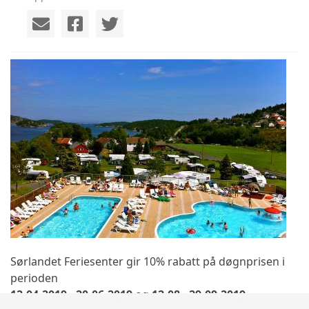
Sørlandet Feriesenter gir 10% rabatt på døgnprisen i
perioden
12.04.2019 - 20.06.2019
og
12.08 - 29.09.2019
© Norsk Bobilforening | Løsning:
StyreWeb