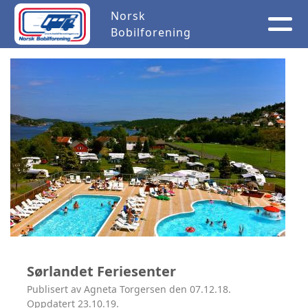
Norsk
Bobilforening
Sørlandet Feriesenter
Publisert av Agneta Torgersen den 07.12.18.
Oppdatert 23.10.19.