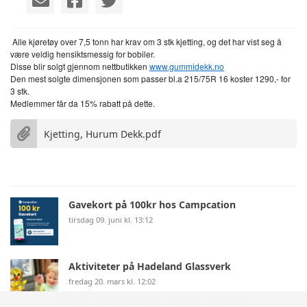
Alle kjøretøy over 7,5 tonn har krav om 3 stk kjetting, og det har vist seg å
være veldig hensiktsmessig for bobiler.
Disse blir solgt gjennom nettbutikken
www.gummidekk.no
Den mest solgte dimensjonen som passer bl.a 215/75R 16 koster 1290,- for
3 stk.
Medlemmer får da 15% rabatt på dette.
Kjetting, Hurum Dekk.pdf
Gavekort på 100kr hos Campcation
tirsdag 09. juni kl. 13:12
Aktiviteter på Hadeland Glassverk
fredag 20. mars kl. 12:02
© Norsk Bobilforening | Løsning:
StyreWeb