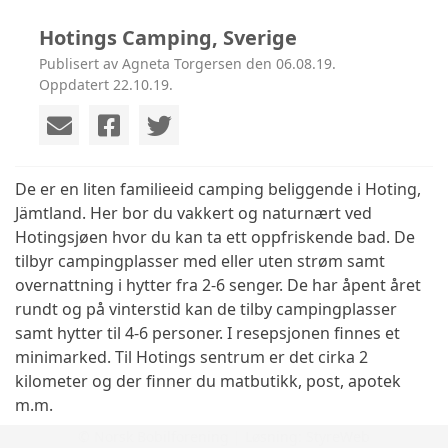
Hotings Camping, Sverige
Publisert av Agneta Torgersen den 06.08.19.
Oppdatert 22.10.19.
De er en liten familieeid camping beliggende i Hoting,
Jämtland. Her bor du vakkert og naturnært ved
Hotingsjøen hvor du kan ta ett oppfriskende bad. De
tilbyr campingplasser med eller uten strøm samt
overnattning i hytter fra 2-6 senger. De har åpent året
rundt og på vinterstid kan de tilby campingplasser
samt hytter til 4-6 personer. I resepsjonen finnes et
minimarked. Til Hotings sentrum er det cirka 2
kilometer og der finner du matbutikk, post, apotek
m.m.
© Norsk Bobilforening | Løsning:
StyreWeb
Les mer her:
www.hotingscamping.se