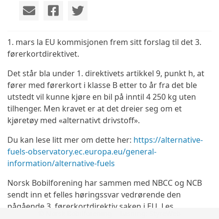
1. mars la EU kommisjonen frem sitt forslag til det 3.
førerkortdirektivet.
Det står bla under 1. direktivets artikkel 9, punkt h, at
fører med førerkort i klasse B etter to år fra det ble
utstedt vil kunne kjøre en bil på inntil 4 250 kg uten
tilhenger. Men kravet er at det dreier seg om et
kjøretøy med «alternativt drivstoff».
Du kan lese litt mer om dette her:
https://alternative-
fuels-observatory.ec.europa.eu/general-
information/alternative-fuels
Norsk Bobilforening har sammen med NBCC og NCB
sendt inn et felles høringssvar vedrørende den
pågående 3. førerkortdirektiv saken i EU. Les
© Norsk Bobilforening | Løsning:
StyreWeb
vedlegget under.