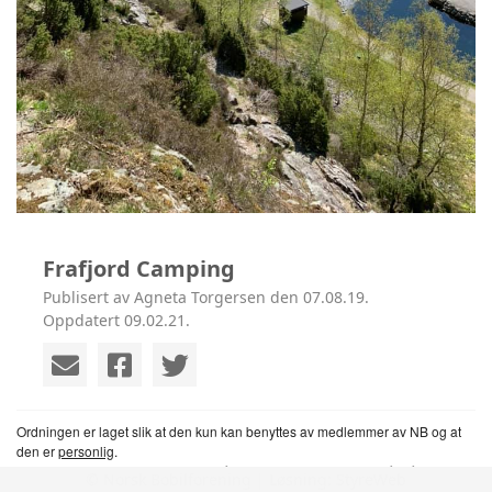
Frafjord Camping
Publisert av Agneta Torgersen den 07.08.19.
Oppdatert 09.02.21.
Ordningen er laget slik at den kun kan benyttes av medlemmer av NB og at
den er
personlig
.
Siden det er automat innsjekking på denne campingplassen, så må det lages
© Norsk Bobilforening | Løsning:
StyreWeb
manuell ordning for rabatt. Info om avtalen står nedunder