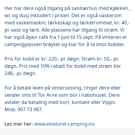
Her har dere også tilgang på sanitærhus med kjøkken ,
wc og dusj inkludert i prisen. Det er også vaskerom
med vaskemaskin, tørkeskap og tørketrommel, kr: 40,-
pr vask og tørk. Alle plassene har tilgang til strøm. Vi
har også åpen cafe fra 1 juni til 15 sept. På vinteren er
campingplassen brøytet og klar for å ta imot bobiler.
Pris for bobil er kr: 220,- pr døgn. Strøm kr: 50,- pr.
døgn. Pris med 10% rabatt for bobil med strøm blir
248,- pr. døgn.
For å betale leien på vintersesong, ringer dere eller
sender sms til Tor Arne som bor i nabohuset. Dere
avtaler da betaling med kort, kontant eller Vipps.
Mob: 907 73 987
Les mer her:
www.elvelund-camping.no
© Norsk Bobilforening | Løsning:
StyreWeb