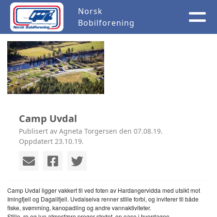
Norsk
Bobilforening
Camp Uvdal
Publisert av Agneta Torgersen den 07.08.19.
Oppdatert 23.10.19.
Camp Uvdal ligger vakkert til ved foten av Hardangervidda med utsikt mot
Imingfjell og Dagalifjell. Uvdalselva renner stille forbi, og inviterer til både
fiske, svømming, kanopadling og andre vannaktiviteter.
Stille, ro og lun atmosfære preger stedet, en oase i hverdagen.