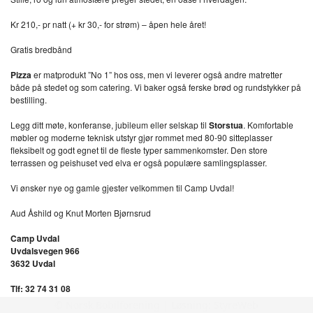
Kr 210,- pr natt (+ kr 30,- for strøm) – åpen hele året!
Gratis bredbånd
Pizza
er matprodukt ”No 1” hos oss, men vi leverer også andre matretter
både på stedet og som catering. Vi baker også ferske brød og rundstykker på
bestilling.
Legg ditt møte, konferanse, jubileum eller selskap til
Storstua
. Komfortable
møbler og moderne teknisk utstyr gjør rommet med 80-90 sitteplasser
fleksibelt og godt egnet til de fleste typer sammenkomster. Den store
terrassen og peishuset ved elva er også populære samlingsplasser.
Vi ønsker nye og gamle gjester velkommen til Camp Uvdal!
Aud Åshild og Knut Morten Bjørnsrud
Camp Uvdal
Uvdalsvegen 966
3632 Uvdal
Tlf: 32 74 31 08
Epost: aud@campuvdal.com
© Norsk Bobilforening | Løsning:
StyreWeb