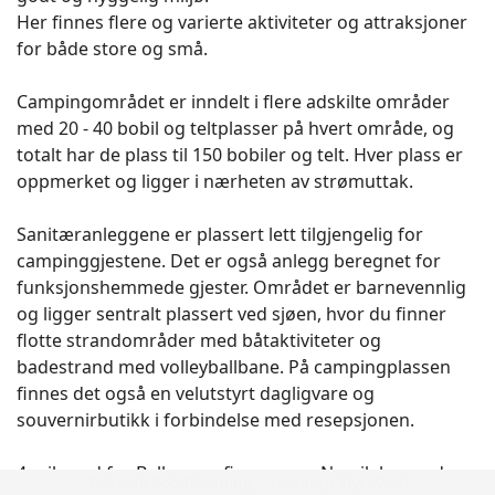
Her finnes flere og varierte aktiviteter og attraksjoner
for både store og små.
Campingområdet er inndelt i flere adskilte områder
med 20 - 40 bobil og teltplasser på hvert område, og
totalt har de plass til 150 bobiler og telt. Hver plass er
oppmerket og ligger i nærheten av strømuttak.
Sanitæranleggene er plassert lett tilgjengelig for
campinggjestene. Det er også anlegg beregnet for
funksjonshemmede gjester. Området er barnevennlig
og ligger sentralt plassert ved sjøen, hvor du finner
flotte strandområder med båtaktiviteter og
badestrand med volleyballbane. På campingplassen
finnes det også en velutstyrt dagligvare og
souvernirbutikk i forbindelse med resepsjonen.
4 mil nord for Ballangen finner man Narvik by, med
© Norsk Bobilforening | Løsning:
StyreWeb