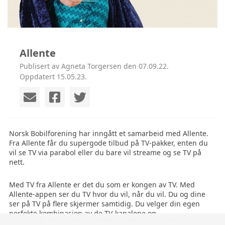
Allente
Publisert av Agneta Torgersen den 07.09.22.
Oppdatert 15.05.23.
Norsk Bobilforening har inngått et samarbeid med Allente. 
Fra Allente får du supergode tilbud på TV-pakker, enten du 
vil se TV via parabol eller du bare vil streame og se TV på 
nett.
Med TV fra Allente er det du som er kongen av TV. Med 
Allente-appen ser du TV hvor du vil, når du vil. Du og dine 
ser på TV på flere skjermer samtidig. Du velger din egen 
perfekte kombinasjon av de TV-kanalene og 
© Norsk Bobilforening | Løsning:
StyreWeb
streamingtjenestene du ønsker. Du går aldri glipp av den 