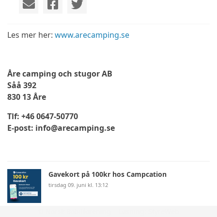
Les mer her:
www.arecamping.se
Åre camping och stugor AB
Såå 392
830 13 Åre
Tlf: +46 0647-50770
E-post: info@arecamping.se
Gavekort på 100kr hos Campcation
tirsdag 09. juni kl. 13:12
© Norsk Bobilforening | Løsning:
StyreWeb