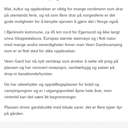
Mat, kultur og opplevelser er viktig for mange nordmenn som drar
på utenlands ferie, og nå som flere drar på norgesferie er det
gode muligheter for å benytte sjansen å gjøre det i Norge også.
I Bjerkreim kommune, ca 45 km nord for Egersund og ikke langt
unna Gloppedalsura, Europas største steinrøys og i flott natur
med mange andre severdigheter finner man Veen Gardscamping
som er et flott sted for slike opplevelser.
Veen Gard har nå nytt vertskap som ønsker å sette sitt preg på
plassen og har renovert resepsjon, sanitærbygg og satser på
drop-in besøkende/turister.
De har utleiehytter og oppstillingsplasser for bobil og
campingvogner og er i utgangspunktet åpne hele året, men
vintertid kan det være litt begrensninger.
Plassen driver gardsbutikk med lokale varer, det er flere typer dyr
på gården.
Stedet har lang strandlinje fine oppstillingsplasser og mulighet for
© Norsk Bobilforening | Løsning:
StyreWeb