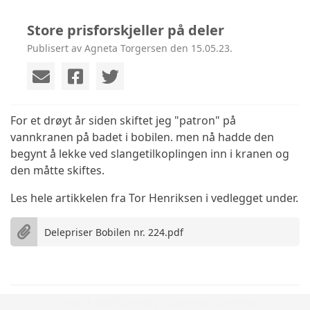
Store prisforskjeller på deler
Publisert av Agneta Torgersen den 15.05.23.
For et drøyt år siden skiftet jeg "patron" på
vannkranen på badet i bobilen. men nå hadde den
begynt å lekke ved slangetilkoplingen inn i kranen og
den måtte skiftes.
Les hele artikkelen fra Tor Henriksen i vedlegget under.
Delepriser Bobilen nr. 224.pdf
© Norsk Bobilforening | Løsning:
StyreWeb
Gavekort på 100kr hos Campcation