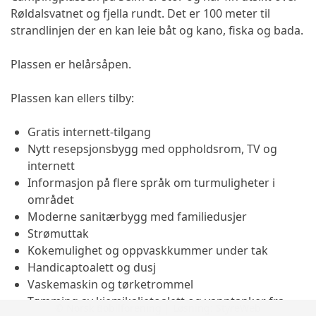
Røldalsvatnet og fjella rundt. Det er 100 meter til
strandlinjen der en kan leie båt og kano, fiska og bada.
Plassen er helårsåpen.
Plassen kan ellers tilby:
Gratis internett-tilgang
Nytt resepsjonsbygg med oppholdsrom, TV og
internett
Informasjon på flere språk om turmuligheter i
området
Moderne sanitærbygg med familiedusjer
Strømuttak
Kokemulighet og oppvaskkummer under tak
Handicaptoalett og dusj
Vaskemaskin og tørketrommel
Tømming av kjemikalietoalett og vanntanker fra
© Norsk Bobilforening | Løsning:
StyreWeb