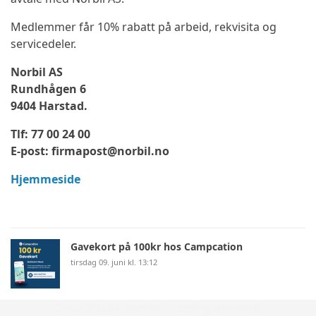
Medlemmer får 10% rabatt på arbeid, rekvisita og
servicedeler.
Norbil AS
Rundhågen 6
9404 Harstad.
Tlf: 77 00 24 00
E-post: firmapost@norbil.no
Hjemmeside
Gavekort på 100kr hos Campcation
tirsdag 09. juni kl. 13:12
© Norsk Bobilforening | Løsning:
StyreWeb
Aktiviteter på Hadeland Glassverk