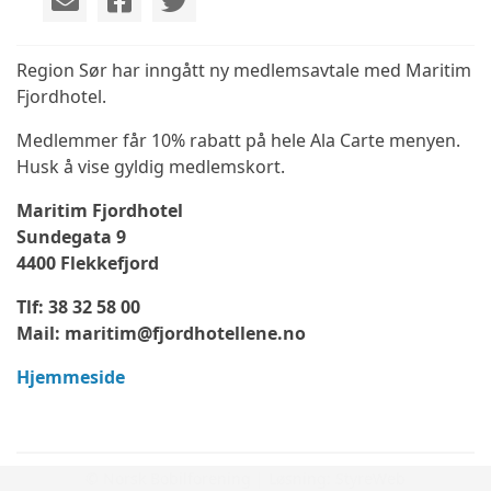
Region Sør har inngått ny medlemsavtale med Maritim
Fjordhotel.
Medlemmer får 10% rabatt på hele Ala Carte menyen.
Husk å vise gyldig medlemskort.
Maritim Fjordhotel
Sundegata 9
4400 Flekkefjord
Tlf: 38 32 58 00
Mail: maritim@fjordhotellene.no
Hjemmeside
© Norsk Bobilforening | Løsning:
StyreWeb
Gavekort på 100kr hos Campcation