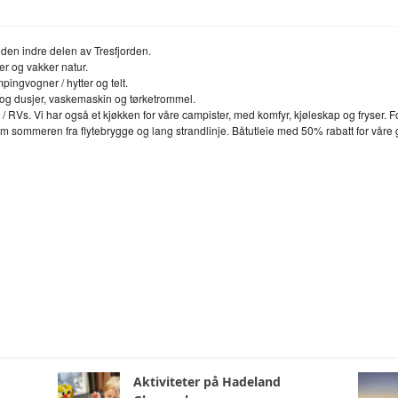
LEDEREN HAR ORDET
ADVOKATE
STYRENDE DOKUMENTER
TEKNISK 
den indre delen av Tresfjorden.
er og vakker natur.
mpingvogner / hytter og telt.
ANNONSERING
tter og dusjer, vaskemaskin og tørketrommel.
 / RVs.
Vi har også et kjøkken for våre campister, med komfyr, kjøleskap og fryser.
F
 sommeren fra flytebrygge og lang strandlinje.
Båtutleie med 50% rabatt for våre g
TILLITSVALGTE
HISTORISKE FAKTA
Aktiviteter på Hadeland