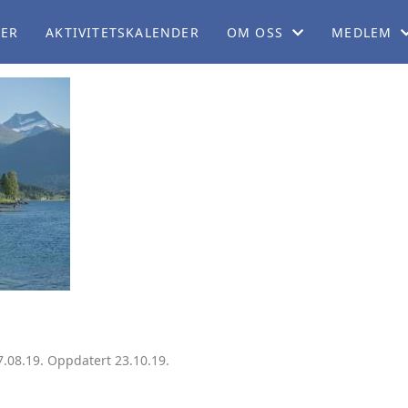
LER
AKTIVITETSKALENDER
OM OSS
MEDLEM
OM NB
BLI MEDL
ORGANISASJON
CAMPING
SERVICEKONTORET
MEDLEMSF
ARBEIDSUTVALGET
MEDLEMSB
PERSONVERNERKLÆRING
REISEBLO
TEKNISK KOMITÉ
REISESKIL
.08.19. Oppdatert 23.10.19.
POLITISK KOMITÉ
BOBILPAR