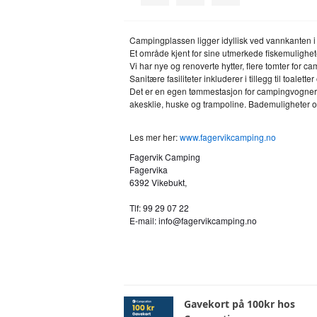
Campingplassen ligger idyllisk ved vannkanten i 
Et område kjent for sine utmerkede fiskemulighet
Vi har nye og renoverte hytter, flere tomter for ca
Sanitære fasiliteter inkluderer i tillegg til toale
Det er en egen tømmestasjon for campingvogner
akesklie, huske og trampoline.
Bademuligheter om
Les mer her:
www.fagervikcamping.no
Fagervik Camping
Fagervika
6392 Vikebukt,
Tlf: 99 29 07 22
E-mail:
info@fagervikcamping.no
Gavekort på 100kr hos