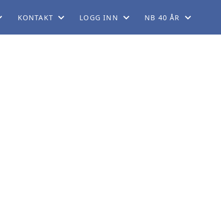
KONTAKT
LOGG INN
NB 40 ÅR
EM
KONTAKT OSS
FORUM
40 ÅRSJUBILEUM
KORT
FINN REGIONER
GNIST (FOR MEDLEMMER)
ORDELER
STYREWEB (FOR TILLITSVALGTE)
LADET
GG
DRINGER
KERING