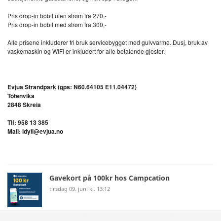
Pris drop-in bobil uten strøm fra 270,-
Pris drop-in bobil med strøm fra 300,-
Alle prisene inkluderer fri bruk servicebygget med gulvvarme. Dusj, bruk av
vaskemaskin og WIFI er inkludert for alle betalende gjester.
Evjua Strandpark (gps: N60.64105 E11.04472)
Totenvika
2848 Skreia
Tlf: 958 13 385
Mail: idyll@evjua.no
Gavekort på 100kr hos Campcation
tirsdag 09. juni kl. 13:12
© Norsk Bobilforening | Løsning:
StyreWeb