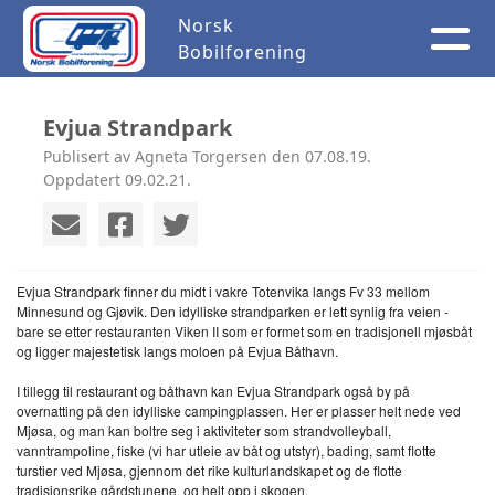
Norsk
Bobilforening
Evjua Strandpark
Publisert av Agneta Torgersen den 07.08.19.
Oppdatert 09.02.21.
Evjua Strandpark finner du midt i vakre Totenvika langs Fv 33 mellom
Minnesund og Gjøvik. Den idylliske strandparken er lett synlig fra veien -
bare se etter restauranten Viken II som er formet som en tradisjonell mjøsbåt
og ligger majestetisk langs moloen på Evjua Båthavn.
I tillegg til restaurant og båthavn kan Evjua Strandpark også by på
overnatting på den idylliske campingplassen. Her er plasser helt nede ved
Mjøsa, og man kan boltre seg i aktiviteter som strandvolleyball,
vanntrampoline, fiske (vi har utleie av båt og utstyr), bading, samt flotte
turstier ved Mjøsa, gjennom det rike kulturlandskapet og de flotte
tradisjonsrike gårdstunene, og helt opp i skogen.