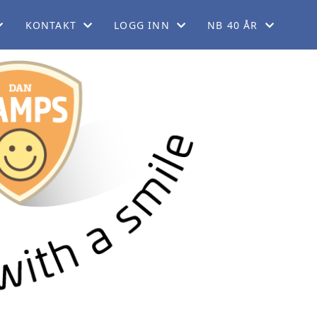
KONTAKT
LOGG INN
NB 40 ÅR
EM
KONTAKT OSS
FORUM
40 ÅRSJUBILEUM
KORT
FINN REGIONER
GNIST (FOR MEDLEMMER)
ORDELER
STYREWEB (FOR TILLITSVALGTE)
LADET
GG
DRINGER
KERING