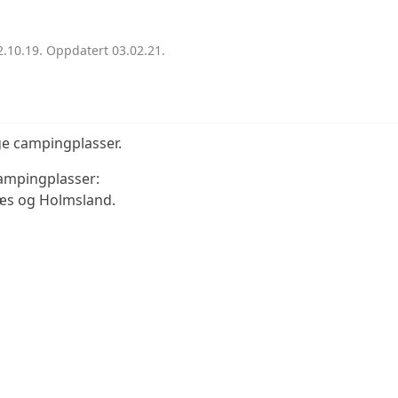
LEDEREN HAR ORDET
ADVOKATE
STYRENDE DOKUMENTER
TEKNISK 
.10.19. Oppdatert 03.02.21.
ANNONSERING
TILLITSVALGTE
ge campingplasser.
campingplasser:
HISTORISKE FAKTA
æs og Holmsland.