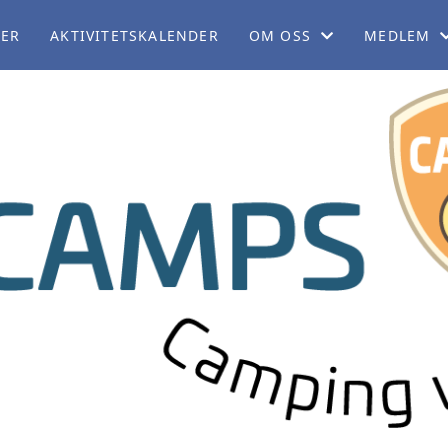
LER
AKTIVITETSKALENDER
OM OSS
MEDLEM
OM NB
BLI MEDL
ORGANISASJON
CAMPING
SERVICEKONTORET
MEDLEMSF
ARBEIDSUTVALGET
MEDLEMSB
PERSONVERNERKLÆRING
REISEBLO
TEKNISK KOMITÉ
REISESKIL
POLITISK KOMITÉ
BOBILPAR