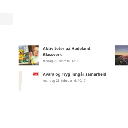
LEDEREN HAR ORDET
ADVOKATE
STYRENDE DOKUMENTER
TEKNISK 
ANNONSERING
TILLITSVALGTE
Aktiviteter på Hadeland
Glassverk
HISTORISKE FAKTA
fredag 20. mars kl. 12:02
Avara og Tryg inngår samarbeid
mandag 23. februar kl. 10:17