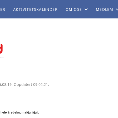
LER
AKTIVITETSKALENDER
OM OSS
MEDLEM
OM NB
BLI MEDL
ORGANISASJON
CAMPING
SERVICEKONTORET
MEDLEMSF
ARBEIDSUTVALGET
MEDLEMSB
PERSONVERNERKLÆRING
REISEBLO
.08.19. Oppdatert 09.02.21.
TEKNISK KOMITÉ
REISESKIL
POLITISK KOMITÉ
BOBILPAR
ele året eks. mai/juni/juli.