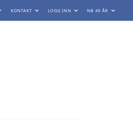
KONTAKT
LOGG INN
NB 40 ÅR
EM
KONTAKT OSS
FORUM
40 ÅRSJUBILEUM
KORT
FINN REGIONER
GNIST (FOR MEDLEMMER)
ORDELER
STYREWEB (FOR TILLITSVALGTE)
LADET
GG
DRINGER
KERING