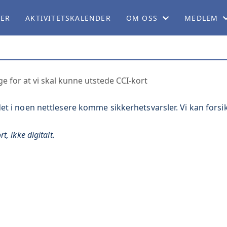
LER
AKTIVITETSKALENDER
OM OSS
MEDLEM
OM NB
BLI MEDL
ORGANISASJON
CAMPING
 for at vi skal kunne utstede CCI-kort
SERVICEKONTORET
MEDLEMSF
 det i noen nettlesere komme sikkerhetsvarsler. Vi kan forsi
ARBEIDSUTVALGET
MEDLEMSB
t, ikke digitalt.
PERSONVERNERKLÆRING
REISEBLO
TEKNISK KOMITÉ
REISESKIL
POLITISK KOMITÉ
BOBILPAR