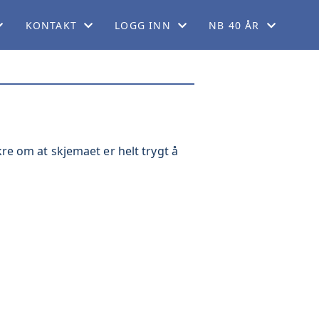
KONTAKT
LOGG INN
NB 40 ÅR
EM
KONTAKT OSS
FORUM
40 ÅRSJUBILEUM
KORT
FINN REGIONER
GNIST (FOR MEDLEMMER)
ORDELER
STYREWEB (FOR TILLITSVALGTE)
kre om at skjemaet er helt trygt å
LADET
GG
DRINGER
KERING