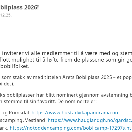
LEDEREN HAR ORDET
ADVOKATE
ilplass 2026!
12.25.
STYRENDE DOKUMENTER
TEKNISK 
ANNONSERING
TILLITSVALGTE
d inviterer vi alle medlemmer til å være med og ste
flott mulighet til å løfte frem de plassene som gir 
HISTORISKE FAKTA
 bobilfolket.
is som stakk av med tittelen Årets Bobilplass 2025 – et po
ldet).
eks bobilplasser har blitt nominert gjennom avstemning b
n stemme til sin favoritt. De nominerte er:
 og Romsdal.
https://www.hustadvikapanorama.no
scamping, Vestland.
https://www.hauglandgh.no/gards
ark.
https://notoddencamping.com/bobilcamp-17297s.h