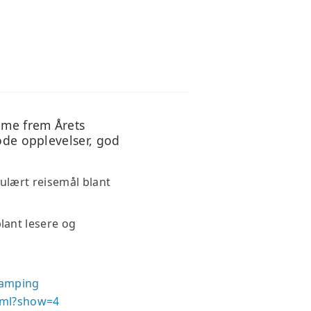
NS HJØRNE
HJØRNE
mme frem Årets
gode opplevelser, god
pulært reisemål blant
lant lesere og
camping
tml?show=4