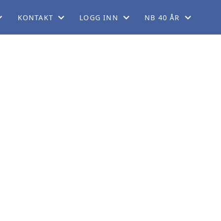
KONTAKT
LOGG INN
NB 40 ÅR
EM
KONTAKT OSS
FORUM
40 ÅRSJUBILEUM
KORT
FINN REGIONER
GNIST (FOR MEDLEMMER)
ORDELER
STYREWEB (FOR TILLITSVALGTE)
LADET
GG
DRINGER
KERING