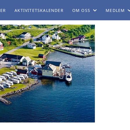
LER
AKTIVITETSKALENDER
OM OSS
MEDLEM
OM NB
BLI MEDL
ORGANISASJON
CAMPING
SERVICEKONTORET
MEDLEMSF
ARBEIDSUTVALGET
MEDLEMSB
PERSONVERNERKLÆRING
REISEBLO
TEKNISK KOMITÉ
REISESKIL
POLITISK KOMITÉ
BOBILPAR