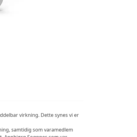
NS HJØRNE
HJØRNE
delbar virkning. Dette synes vi er
ening, samtidig som varamedlem