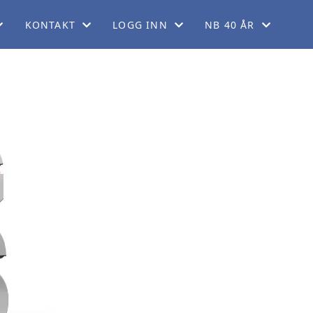
KONTAKT
LOGG INN
NB 40 ÅR
EM
KONTAKT OSS
FORUM
40 ÅRSJUBILEUM
KORT
FINN REGIONER
GNIST (FOR MEDLEMMER)
ORDELER
STYREWEB (FOR TILLITSVALGTE)
LADET
GG
DRINGER
KERING