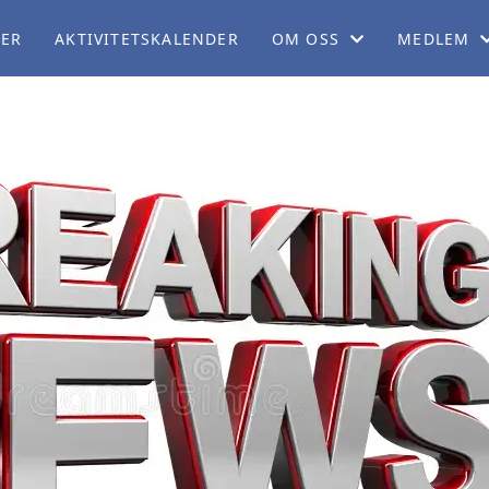
LER
AKTIVITETSKALENDER
OM OSS
MEDLEM
OM NB
BLI MEDL
ORGANISASJON
CAMPING
SERVICEKONTORET
MEDLEMSF
ARBEIDSUTVALGET
MEDLEMSB
PERSONVERNERKLÆRING
REISEBLO
TEKNISK KOMITÉ
REISESKIL
POLITISK KOMITÉ
BOBILPAR