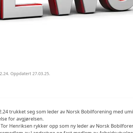
LEDEREN HAR ORDET
ADVOKATE
STYRENDE DOKUMENTER
TEKNISK 
ANNONSERING
TILLITSVALGTE
HISTORISKE FAKTA
2.24. Oppdatert 27.03.25.
.24 trukket seg som leder av Norsk Bobilforening med umid
else for avgjørelsen.
 Tor Henriksen rykker opp som ny leder av Norsk Bobilfor