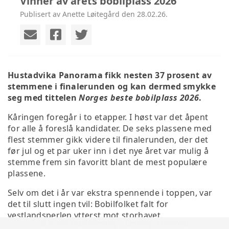
Vinner av årets bobilplass 2026
Publisert av Anette Løitegård den 28.02.26.
Hustadvika Panorama fikk nesten 37 prosent av
stemmene i finalerunden og kan dermed smykke
seg med tittelen
Norges beste bobilplass 2026
.
Kåringen foregår i to etapper. I høst var det åpent
for alle å foreslå kandidater. De seks plassene med
flest stemmer gikk videre til finalerunden, der det
før jul og et par uker inn i det nye året var mulig å
stemme frem sin favoritt blant de mest populære
plassene.
Selv om det i år var ekstra spennende i toppen, var
det til slutt ingen tvil: Bobilfolket falt for
vestlandsperlen ytterst mot storhavet.
© Norsk Bobilforening | Løsning:
StyreWeb