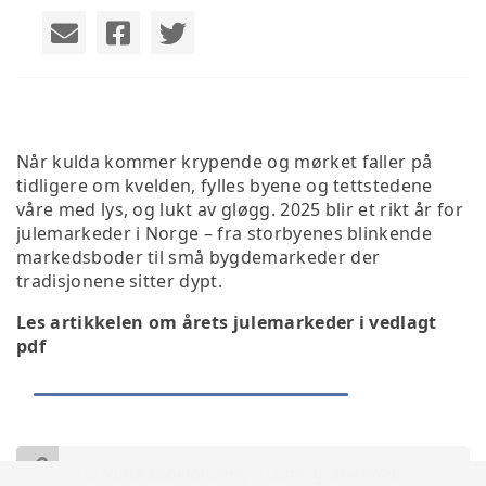
Når kulda kommer krypende og mørket faller på
tidligere om kvelden, fylles byene og tettstedene
våre med lys, og lukt av gløgg. 2025 blir et rikt år for
julemarkeder i Norge – fra storbyenes blinkende
markedsboder til små bygdemarkeder der
tradisjonene sitter dypt.
Les artikkelen om årets julemarkeder i vedlagt
pdf
Julemarkeder 2025.pdf
© Norsk Bobilforening | Løsning:
StyreWeb