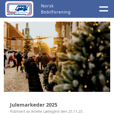
Norsk
Bobilforening
Julemarkeder 2025
Publisert av Anette Løitegård den 25.11.25.