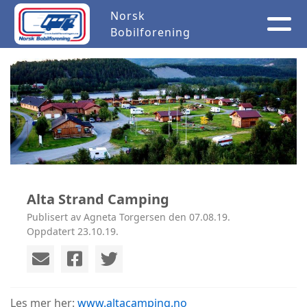
Norsk
Bobilforening
Alta Strand Camping
Publisert av Agneta Torgersen den 07.08.19.
Oppdatert 23.10.19.
Les mer her:
www.altacamping.no