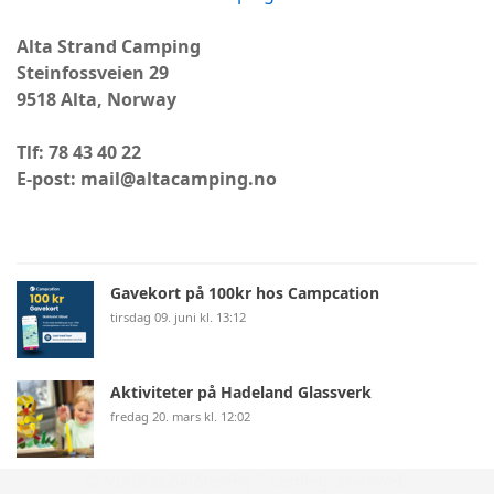
Alta Strand Camping
Steinfossveien 29
9518 Alta, Norway
Tlf: 78 43 40 22
E-post: mail@altacamping.no
Gavekort på 100kr hos Campcation
tirsdag 09. juni kl. 13:12
Aktiviteter på Hadeland Glassverk
fredag 20. mars kl. 12:02
© Norsk Bobilforening | Løsning:
StyreWeb
Vinner av årets bobilplass 2026